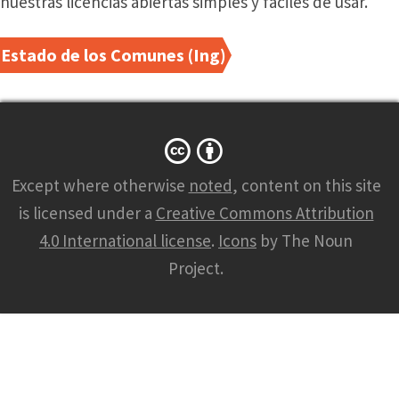
nuestras licencias abiertas simples y fáciles de usar.
Estado de los Comunes (Ing)
Except where otherwise
noted
, content on this site
is licensed under a
Creative Commons Attribution
4.0 International license
.
Icons
by The Noun
Project.