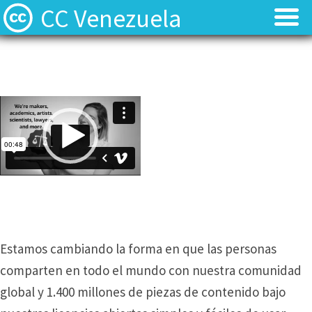
CC Venezuela
Acerca de
Acerca de
Equipo y Voluntarios
Equipo y Voluntarios
Video
Player
Recursos
Recursos
Noticias
Noticias
Contacto y Preguntas
Contacto y Preguntas
Estamos cambiando la forma en que las personas
comparten en todo el mundo con nuestra comunidad
global y 1.400 millones de piezas de contenido bajo