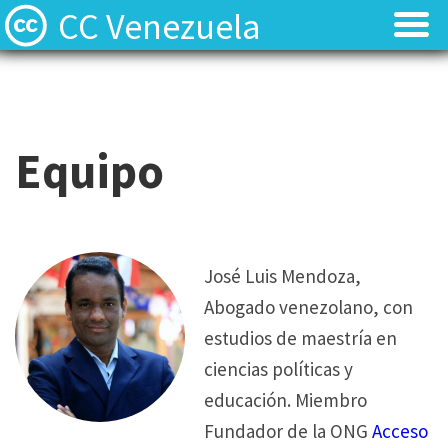
CC Venezuela
Acerca de
Acerca de
Equipo y Voluntarios
Equipo y Voluntarios
Equipo
Recursos
Recursos
Noticias
Noticias
José Luis Mendoza,
Contacto y Preguntas
Contacto y Preguntas
Abogado venezolano, con
estudios de maestría en
ciencias políticas y
educación. Miembro
Fundador de la ONG
Acceso