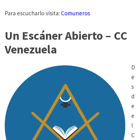
Para escucharlo visita:
Comuneros
Un
Escáner Abierto – CC
Venezuela
D
e
s
d
e
e
l
C