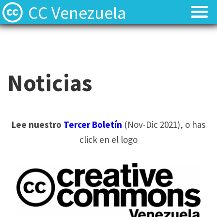
CC Venezuela
Acerca de
Acerca de
Equipo y Voluntarios
Equipo y Voluntarios
Noticias
Recursos
Recursos
Noticias
Noticias
Lee nuestro
Tercer Boletín
(Nov-Dic 2021), o has
click en el logo
Contacto y Preguntas
Contacto y Preguntas